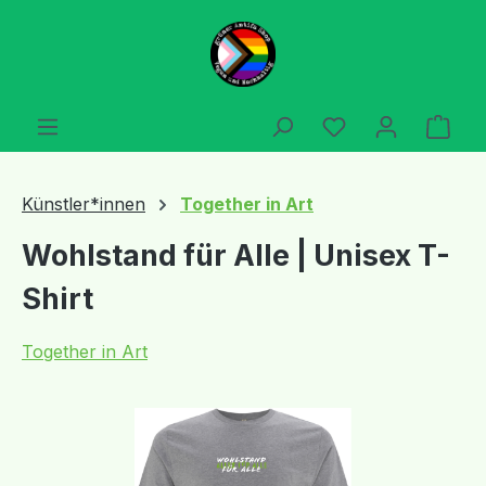
Zum Hauptinhalt springen
Du hast 0 Produ
Ware
Künstler*innen
Together in Art
Wohlstand für Alle | Unisex T-
Shirt
Together in Art
Bildergalerie überspringen