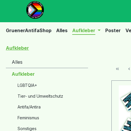
m Hauptinhalt springen
Zur Suche springen
Zur Hauptnavigation springen
GruenerAntifaShop
Alles
Aufkleber
Poster
Ve
Aufkleber
Alles
Aufkleber
LGBTQIA+
Tier- und Umweltschutz
Antifa/Antira
Feminismus
Sonstiges