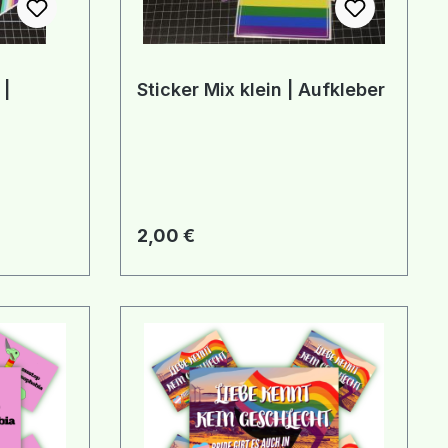
 |
Sticker Mix klein | Aufkleber
Regulärer Preis:
2,00 €