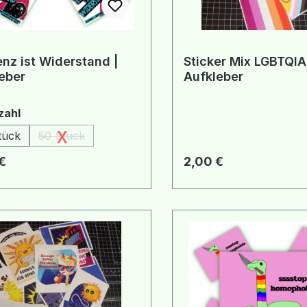
enz ist Widerstand |
Sticker Mix LGBTQIA
eber
Aufkleber
auswählen
zahl
x
tück
50 Stück
(Diese Option ist zurzeit nicht verfügbar.)
rer Preis:
Regulärer Preis:
€
2,00 €