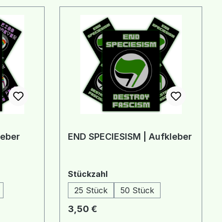
leber
END SPECIESISM | Aufkleber
auswählen
Stückzahl
25 Stück
50 Stück
Regulärer Preis:
3,50 €