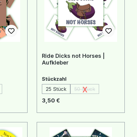
Ride Dicks not Horses |
Aufkleber
auswählen
Stückzahl
x
25 Stück
50 Stück
 Option ist zurzeit nicht verfügbar.)
(Diese Option ist zurzeit n
Regulärer Preis:
3,50 €