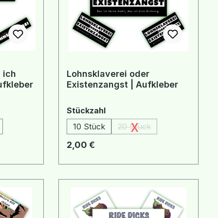
 ich
Lohnsklaverei oder
fkleber
Existenzangst | Aufkleber
auswählen
Stückzahl
x
10 Stück
20 Stück
(Diese Option ist zurzeit n
Regulärer Preis:
2,00 €