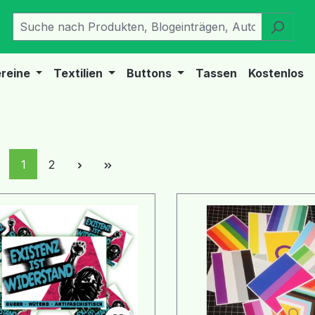
reine
Textilien
Buttons
Tassen
Kostenlos
Seite
Seite
1
2