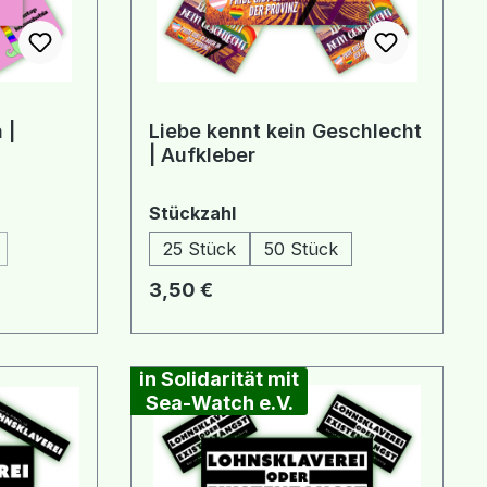
 |
Liebe kennt kein Geschlecht
| Aufkleber
auswählen
Stückzahl
25 Stück
50 Stück
 Option ist zurzeit nicht verfügbar.)
Regulärer Preis:
3,50 €
in Solidarität mit
Sea-Watch e.V.