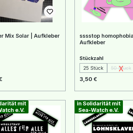
er Mix Solar | Aufkleber
sssstop homophobia
Aufkleber
auswählen
Stückzahl
x
25 Stück
50 Stück
(Diese
rer Preis:
Regulärer Preis:
€
3,50 €
darität mit
in Solidarität mit
atch e.V.
Sea-Watch e.V.