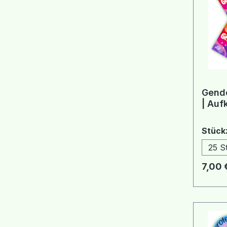
Gende
| Auf
Stück
25 S
Regulä
7,00 