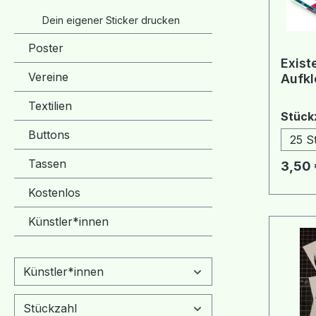
Dein eigener Sticker drucken
Poster
Exist
Vereine
Aufkl
Textilien
Stück
Buttons
25 S
Tassen
Regulä
3,50 
Kostenlos
Künstler*innen
Künstler*innen
Stückzahl