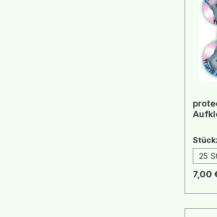
prote
Aufkl
Stück
25 S
Regulä
7,00 