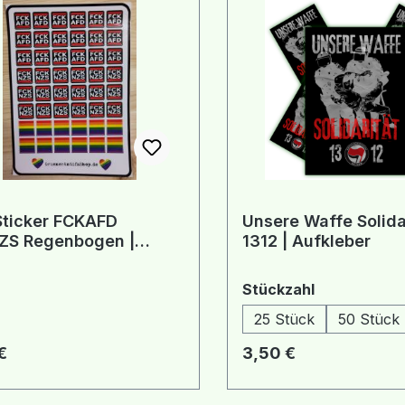
Sticker FCKAFD
Unsere Waffe Solida
ZS Regenbogen |
1312 | Aufkleber
eber
auswählen
Stückzahl
25 Stück
50 Stück
rer Preis:
Regulärer Preis:
€
3,50 €