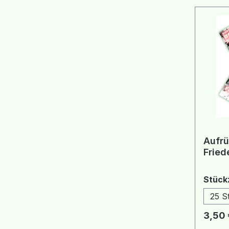
Aufrü
Stück
25 S
Regulä
3,50 