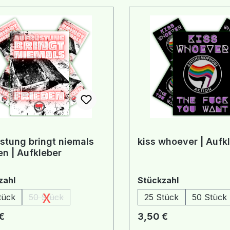
stung bringt niemals
kiss whoever | Aufk
Frieden | Aufkleber
auswählen
auswählen
zahl
Stückzahl
x
tück
50 Stück
25 Stück
50 Stück
(Diese Option ist zurzeit nicht verfügbar.)
rer Preis:
Regulärer Preis:
€
3,50 €