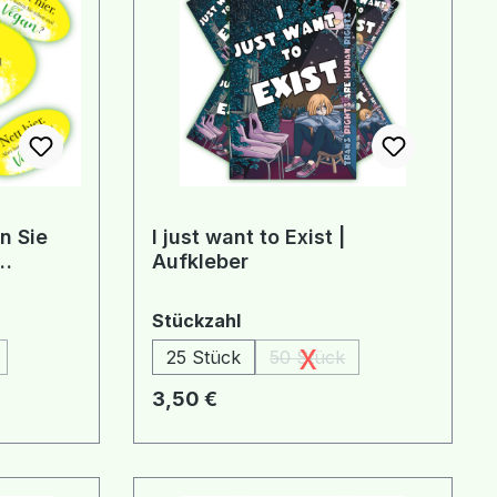
n Sie
I just want to Exist |
Aufkleber
auswählen
Stückzahl
x
25 Stück
50 Stück
 Option ist zurzeit nicht verfügbar.)
(Diese Option ist zurzeit n
Regulärer Preis:
3,50 €