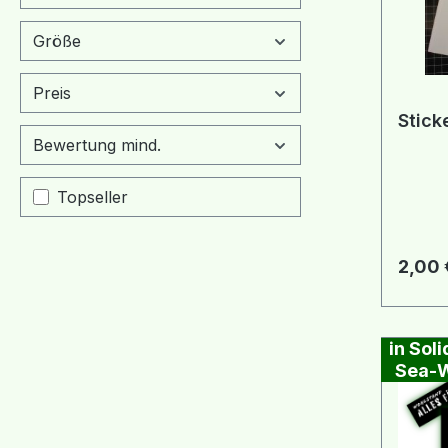
Größe
Preis
Stick
Bewertung mind.
Topseller
Regulä
2,00 
in Soli
Sea-W