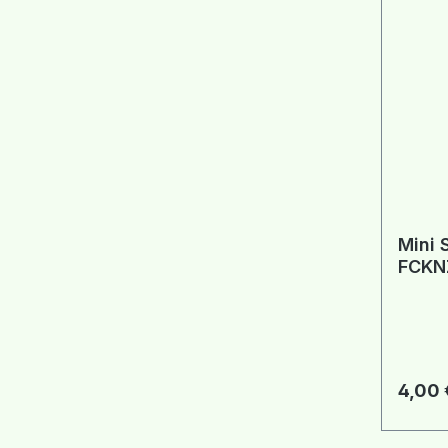
Mini 
FCKN
Aufkl
Regulä
4,00 