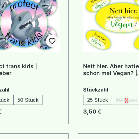
ct trans kids |
Nett hier. Aber hatte
eber
schon mal Vegan? |
Aufkleber
auswählen
auswählen
zahl
Stückzahl
x
tück
50 Stück
25 Stück
50 Stück
(Diese
rer Preis:
Regulärer Preis:
€
3,50 €