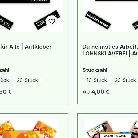
 für Alle | Aufkleber
Du nennst es Arbeit,
LOHNSKLAVEREI | Au
auswählen
auswählen
zahl
Stückzahl
tück
20 Stück
10 Stück
20 Stück
rer Preis:
Regulärer Preis:
50 €
Ab
4,00 €