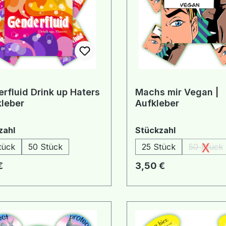
rfluid Drink up Haters
Machs mir Vegan |
kleber
Aufkleber
auswählen
auswählen
zahl
Stückzahl
x
tück
50 Stück
25 Stück
50 Stück
(Diese
rer Preis:
Regulärer Preis:
€
3,50 €