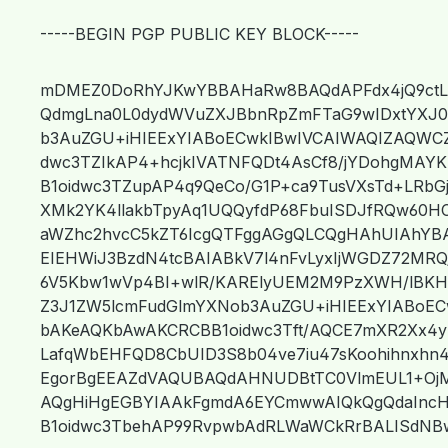
-----BEGIN PGP PUBLIC KEY BLOCK-----
mDMEZ0DoRhYJKwYBBAHaRw8BAQdAPFdx4jQ9ctLP
QdmgLna0L0dydWVuZXJBbnRpZmFTaG9wIDxtYXJ
b3AuZGU+iHIEExYIABoECwkIBwIVCAIWAQIZAQWC
dwc3TZIkAP4+hcjkIVATNFQDt4AsCf8/jYDohgMAYK
B1oidwc3TZupAP4q9QeCo/G1P+ca9TusVXsTd+LRbG
XMk2YK4llakbTpyAq1UQQyfdP68FbuISDJfRQw60
aWZhc2hvcC5kZT6IcgQTFggAGgQLCQgHAhUIAhYB
EIEHWiJ3BzdN4tcBAIABkV7l4nFvLyxIjWGDZ72MR
6V5Kbw1wVp4BI+wlR/KARElyUEM2M9PzXWH/lBKH
Z3J1ZW5lcmFudGlmYXNob3AuZGU+iHIEExYIABoE
bAKeAQKbAwAKCRCBB1oidwc3Tft/AQCE7mXR2Xx4
LafqWbEHFQD8CbUID3S8b04ve7iu47sKoohihnxhn
EgorBgEEAZdVAQUBAQdAHNUDBtTC0VlmEUL1+OjM
AQgHiHgEGBYIAAkFgmdA6EYCmwwAIQkQgQdaIncH
B1oidwc3TbehAP99RvpwbAdRLWaWCkRrBALISdNB