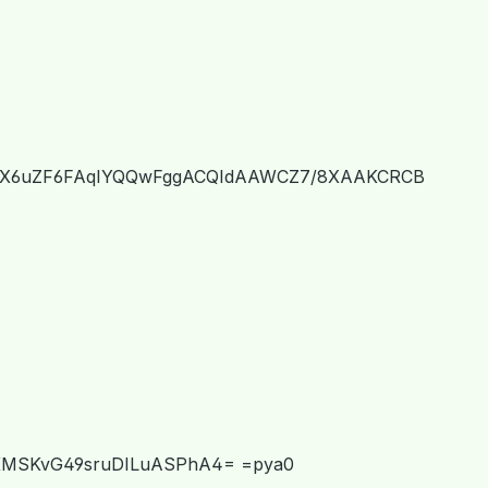
4YkX6uZF6FAqIYQQwFggACQIdAAWCZ7/8XAAKCRCB
MSKvG49sruDILuASPhA4= =pya0