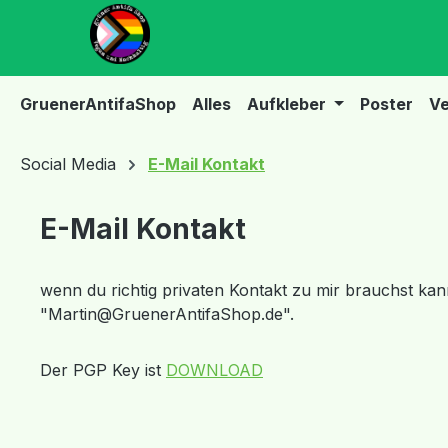
m Hauptinhalt springen
Zur Suche springen
Zur Hauptnavigation springen
GruenerAntifaShop
Alles
Aufkleber
Poster
Ve
Social Media
E-Mail Kontakt
E-Mail Kontakt
wenn du richtig privaten Kontakt zu mir brauchst kan
"Martin@GruenerAntifaShop.de".
Der PGP Key ist
DOWNLOAD