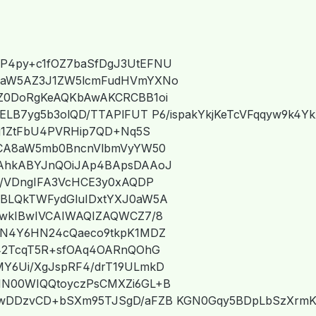
4py+c1fOZ7baSfDgJ3UtEFNU
0aW5AZ3J1ZW5lcmFudHVmYXNo
Z0DoRgKeAQKbAwAKCRCBB1oi
ELB7yg5b3olQD/TTAPlFUT P6/ispakYkjKeTcVFqqyw9k
j1ZtFbU4PVRHip7QD+Nq5S
HCA8aW5mb0BncnVlbmVyYW50
AhkABYJnQOiJAp4BApsDAAoJ
Q/VDngIFA3VcHCE3y0xAQDP
BLQkTWFydGluIDxtYXJ0aW5A
CwkIBwIVCAIWAQIZAQWCZ7/8
yN4Y6HN24cQaeco9tkpK1MDZ
42TcqT5R+sfOAq4OARnQOhG
Y6Ui/XgJspRF4/drT19ULmkD
N00WIQQtoyczPsCMXZi6GL+B
wDDzvCD+bSXm95TJSgD/aFZB KGN0Gqy5BDpLbSzXrmK