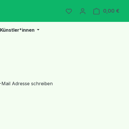
Du hast 0 Produkte auf 
0,00 €
Ware
Künstler*innen
E-Mail Adresse schreiben