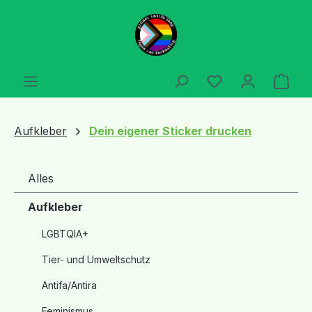
Zum Hauptinhalt springen
Du hast 0 Produ
Ware
Aufkleber
Dein eigener Sticker drucken
Alles
Aufkleber
LGBTQIA+
Tier- und Umweltschutz
Antifa/Antira
Feminismus