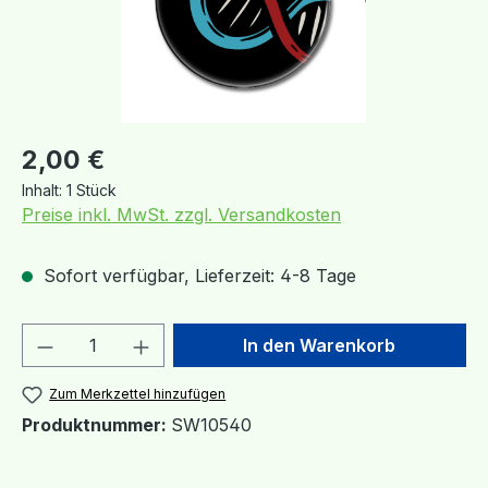
Regulärer Preis:
2,00 €
Inhalt:
1 Stück
Preise inkl. MwSt. zzgl. Versandkosten
Sofort verfügbar, Lieferzeit: 4-8 Tage
Produkt Anzahl: Gib den gewünschten We
In den Warenkorb
Zum Merkzettel hinzufügen
Produktnummer:
SW10540