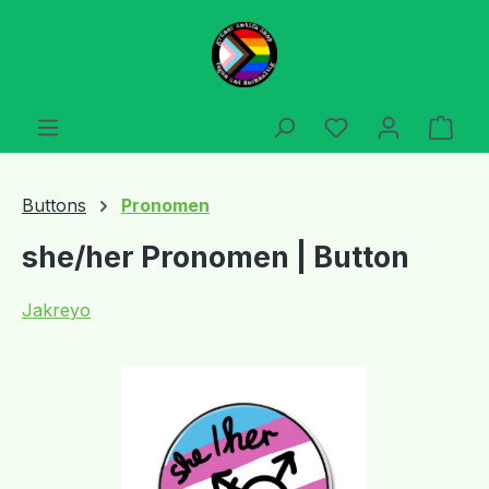
Zum Hauptinhalt springen
Du hast 0 Produ
Ware
Buttons
Pronomen
she/her Pronomen | Button
Jakreyo
Bildergalerie überspringen