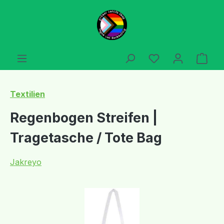
Zum Hauptinhalt springen
Du hast 0 Produ
Ware
Textilien
Regenbogen Streifen |
Tragetasche / Tote Bag
Jakreyo
Bildergalerie überspringen