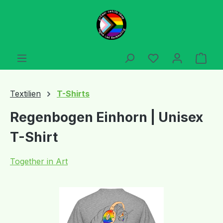
Zum Hauptinhalt springen
Du hast 0 Produ
Ware
Textilien
T-Shirts
Regenbogen Einhorn | Unisex
T-Shirt
Together in Art
Bildergalerie überspringen