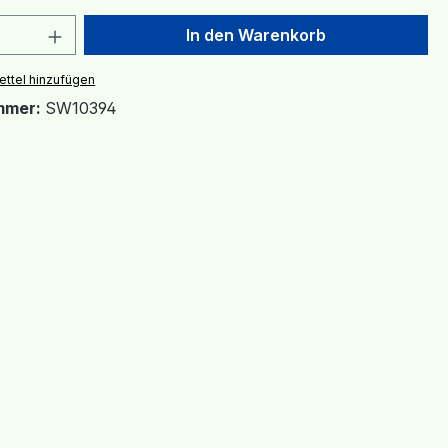
 Anzahl: Gib den gewünschten Wert ein 
In den Warenkorb
ttel hinzufügen
mmer:
SW10394