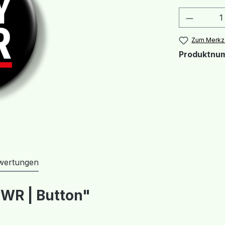
Produkt
Zum Merkze
Produktnu
wertungen
WR | Button"