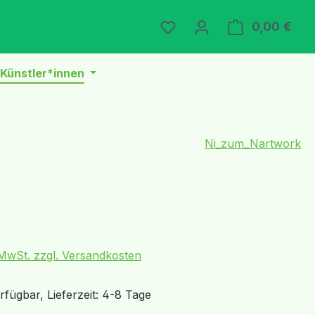
Du hast 0 Produkte auf 
0,00 €
Ware
Künstler*innen
Ni_zum_Nartwork
eis:
. MwSt. zzgl. Versandkosten
fügbar, Lieferzeit: 4-8 Tage