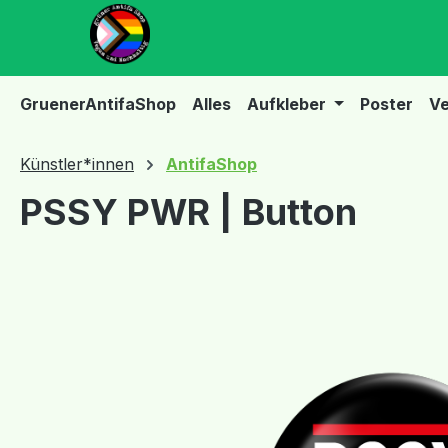
m Hauptinhalt springen
Zur Suche springen
Zur Hauptnavigation springen
GruenerAntifaShop
Alles
Aufkleber
Poster
Ve
Künstler*innen
AntifaShop
PSSY PWR | Button
Bildergalerie überspringen