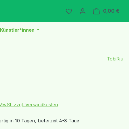
Du hast 0 Produkte auf 
0,00 €
Ware
Künstler*innen
TobiRiu
eis:
. MwSt. zzgl. Versandkosten
tig in 10 Tagen, Lieferzeit 4-8 Tage