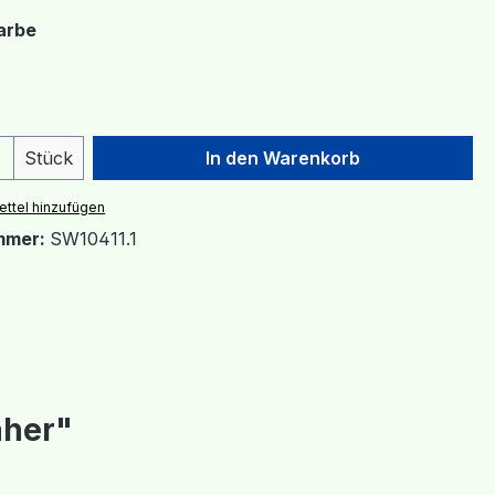
auswählen
arbe
 Anzahl: Gib den gewünschten Wert ein 
Stück
In den Warenkorb
ttel hinzufügen
mmer:
SW10411.1
äher"