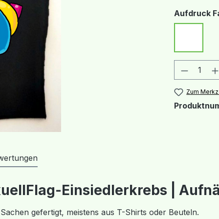
Aufdruck F
Weiß
Produkt
Zum Merkze
Produktnu
wertungen
ellFlag-Einsiedlerkrebs | Aufn
achen gefertigt, meistens aus T-Shirts oder Beuteln.