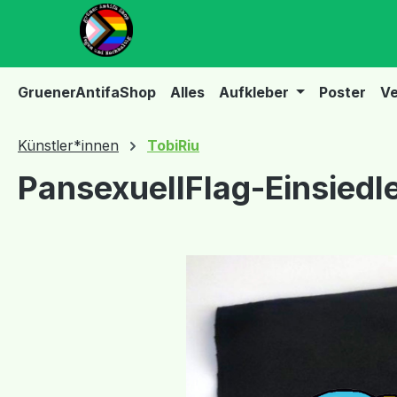
m Hauptinhalt springen
Zur Suche springen
Zur Hauptnavigation springen
GruenerAntifaShop
Alles
Aufkleber
Poster
Ve
Künstler*innen
TobiRiu
PansexuellFlag-Einsiedl
Bildergalerie überspringen