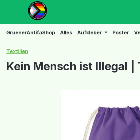
m Hauptinhalt springen
Zur Suche springen
Zur Hauptnavigation springen
GruenerAntifaShop
Alles
Aufkleber
Poster
Ve
Textilien
Kein Mensch ist Illegal |
Bildergalerie überspringen