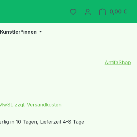
Du hast 0 Produkte auf 
0,00 €
Ware
Künstler*innen
AntifaShop
eis:
€
. MwSt. zzgl. Versandkosten
tig in 10 Tagen, Lieferzeit 4-8 Tage