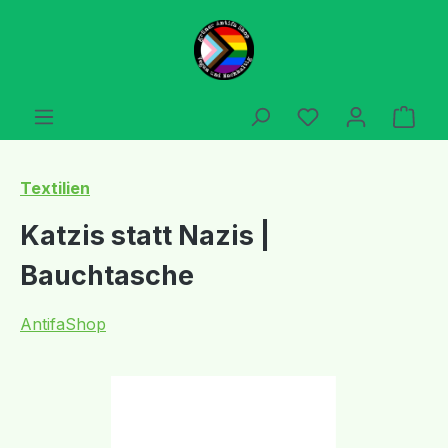
Zum Hauptinhalt springen
Du hast 0 Produ
Ware
Textilien
Katzis statt Nazis |
Bauchtasche
AntifaShop
Bildergalerie überspringen