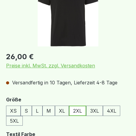
Regulärer Preis:
26,00 €
Preise inkl. MwSt. zzgl. Versandkosten
Versandfertig in 10 Tagen, Lieferzeit 4-8 Tage
auswählen
Größe
XS
S
L
M
XL
2XL
3XL
4XL
5XL
auswählen
Textil Farbe