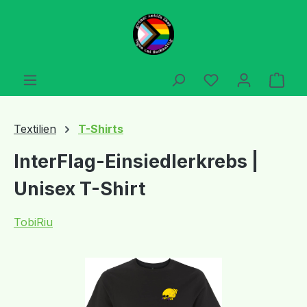
Zum Hauptinhalt springen
Du hast 0 Produ
Ware
Textilien
T-Shirts
InterFlag-Einsiedlerkrebs |
Unisex T-Shirt
TobiRiu
Bildergalerie überspringen