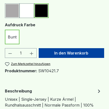
Grau
Weiß
Schwarz
auswählen
Aufdruck Farbe
Bunt
Produkt Anzahl: Gib den gewünschten We
In den Warenkorb
Zum Merkzettel hinzufügen
Produktnummer:
SW10421.7
Beschreibung
Unisex | Single-Jersey | Kurze Ärmel |
Rundhalsausschnitt | Normale Passform | 100%