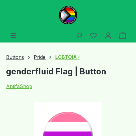
Zum Hauptinhalt springen
Du hast 0 Produ
Ware
Buttons
Pride
LGBTQIA+
genderfluid Flag | Button
AntifaShop
Bildergalerie überspringen