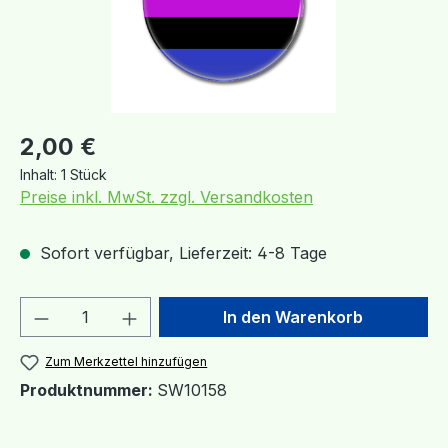
Regulärer Preis:
2,00 €
Inhalt:
1 Stück
Preise inkl. MwSt. zzgl. Versandkosten
Sofort verfügbar, Lieferzeit: 4-8 Tage
Produkt Anzahl: Gib den gewünschten We
In den Warenkorb
Zum Merkzettel hinzufügen
Produktnummer:
SW10158