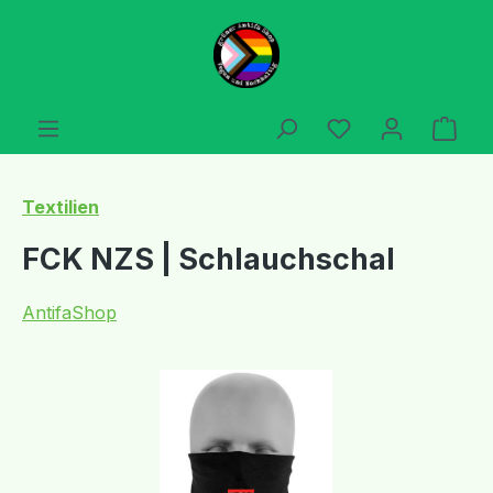
Zum Hauptinhalt springen
Du hast 0 Produ
Ware
Textilien
FCK NZS | Schlauchschal
AntifaShop
Bildergalerie überspringen