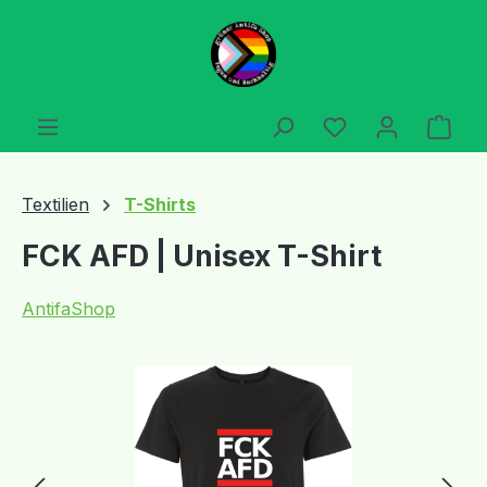
Zum Hauptinhalt springen
Du hast 0 Produ
Ware
Textilien
T-Shirts
FCK AFD | Unisex T-Shirt
AntifaShop
Bildergalerie überspringen