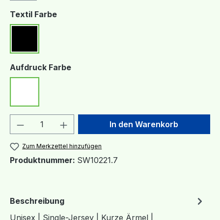
auswählen
Textil Farbe
Schwarz
auswählen
Aufdruck Farbe
Weiß
Produkt Anzahl: Gib den gewünschten We
In den Warenkorb
Zum Merkzettel hinzufügen
Produktnummer:
SW10221.7
Beschreibung
Unisex | Single-Jersey | Kurze Ärmel |