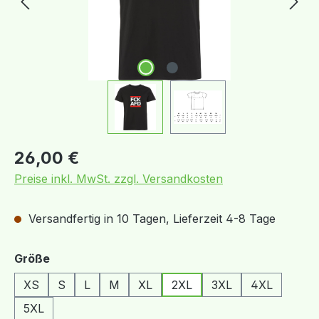
Regulärer Preis:
26,00 €
Preise inkl. MwSt. zzgl. Versandkosten
Versandfertig in 10 Tagen, Lieferzeit 4-8 Tage
auswählen
Größe
XS
S
L
M
XL
2XL
3XL
4XL
5XL