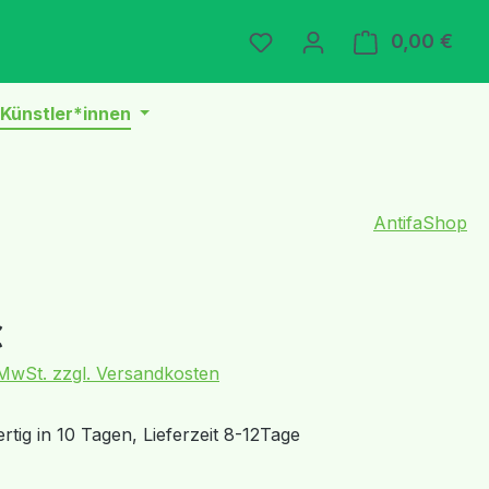
Du hast 0 Produkte auf 
0,00 €
Ware
Künstler*innen
AntifaShop
eis:
€
. MwSt. zzgl. Versandkosten
tig in 10 Tagen, Lieferzeit 8-12Tage