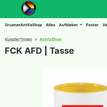
m Hauptinhalt springen
Zur Suche springen
Zur Hauptnavigation springen
GruenerAntifaShop
Alles
Aufkleber
Poster
Ve
Künstler*innen
AntifaShop
FCK AFD | Tasse
Bildergalerie überspringen