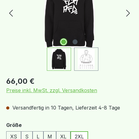
Regulärer Preis:
66,00 €
Preise inkl. MwSt. zzgl. Versandkosten
Versandfertig in 10 Tagen, Lieferzeit 4-8 Tage
auswählen
Größe
XS
S
L
M
XL
2XL