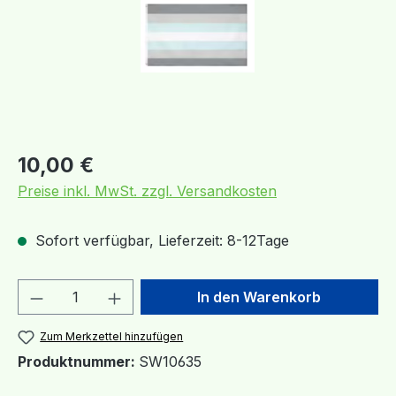
Regulärer Preis:
10,00 €
Preise inkl. MwSt. zzgl. Versandkosten
Sofort verfügbar, Lieferzeit: 8-12Tage
Produkt Anzahl: Gib den gewünschten We
In den Warenkorb
Zum Merkzettel hinzufügen
Produktnummer:
SW10635