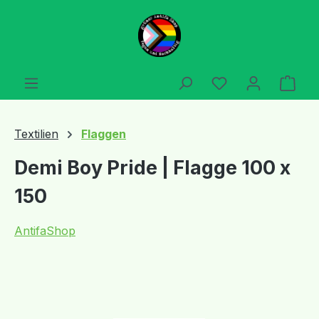
Zum Hauptinhalt springen
Du hast 0 Produ
Ware
Textilien
Flaggen
Demi Boy Pride | Flagge 100 x
150
AntifaShop
Bildergalerie überspringen