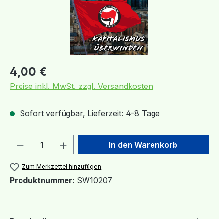
Regulärer Preis:
4,00 €
Preise inkl. MwSt. zzgl. Versandkosten
Sofort verfügbar, Lieferzeit: 4-8 Tage
Produkt Anzahl: Gib den gewünschten We
In den Warenkorb
Zum Merkzettel hinzufügen
Produktnummer:
SW10207