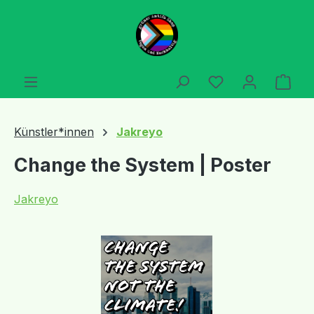
Zum Hauptinhalt springen
Du hast 0 Produ
Ware
Künstler*innen
Jakreyo
Change the System | Poster
Jakreyo
Bildergalerie überspringen