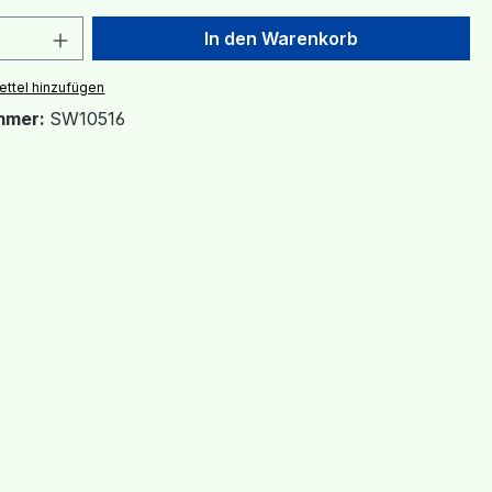
 Anzahl: Gib den gewünschten Wert ein 
In den Warenkorb
ttel hinzufügen
mmer:
SW10516