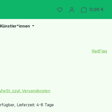
Du hast 0 Produkte auf 
0,00 €
Ware
Künstler*innen
RedFlag
eis:
. MwSt. zzgl. Versandkosten
fügbar, Lieferzeit: 4-8 Tage