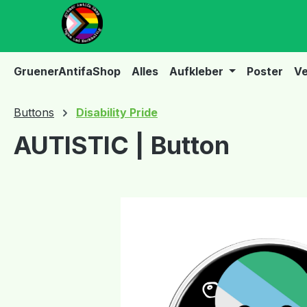
m Hauptinhalt springen
Zur Suche springen
Zur Hauptnavigation springen
GruenerAntifaShop
Alles
Aufkleber
Poster
Ve
Buttons
Disability Pride
AUTISTIC | Button
Bildergalerie überspringen