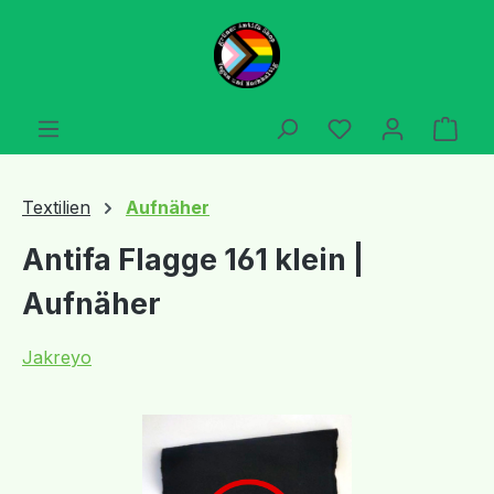
Zum Hauptinhalt springen
Du hast 0 Produ
Ware
Textilien
Aufnäher
Antifa Flagge 161 klein |
Aufnäher
Jakreyo
Bildergalerie überspringen