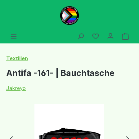
Zum Hauptinhalt springen
Du hast 0 Produ
Ware
Textilien
Antifa -161- | Bauchtasche
Jakreyo
Bildergalerie überspringen