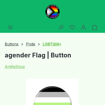
Zum Hauptinhalt springen
Du hast 0 Produ
Ware
Buttons
Pride
LGBTQIA+
agender Flag | Button
AntifaShop
Bildergalerie überspringen