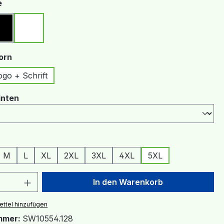
auswählen
e
Schwarz
Weiß
auswählen
orn
ogo + Schrift
auswählen
inten
ählen
M
L
XL
2XL
3XL
4XL
5XL
 Anzahl: Gib den gewünschten Wert ein 
In den Warenkorb
ttel hinzufügen
mmer:
SW10554.128