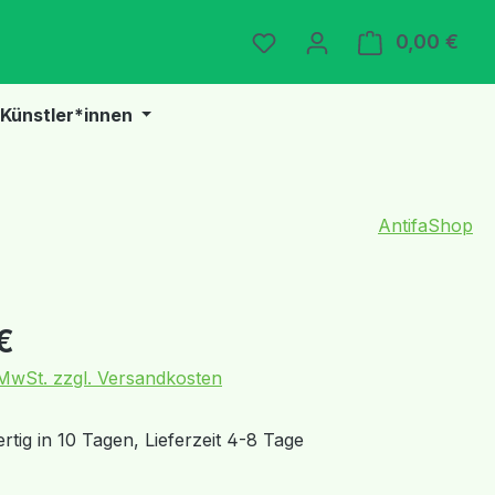
Du hast 0 Produkte auf 
0,00 €
Ware
Künstler*innen
AntifaShop
eis:
€
. MwSt. zzgl. Versandkosten
tig in 10 Tagen, Lieferzeit 4-8 Tage