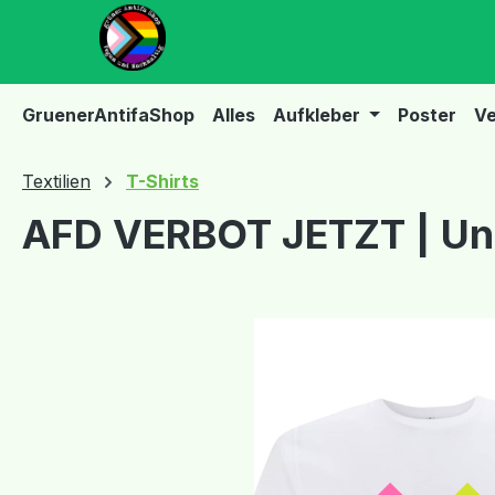
m Hauptinhalt springen
Zur Suche springen
Zur Hauptnavigation springen
GruenerAntifaShop
Alles
Aufkleber
Poster
Ve
Textilien
T-Shirts
AFD VERBOT JETZT | Uni
Bildergalerie überspringen