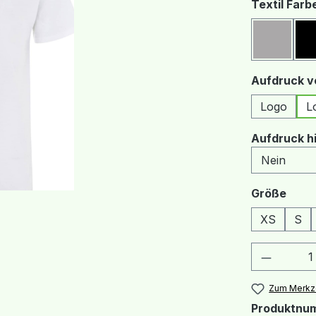
Textil Farb
Grau
Aufdruck v
Logo
L
Aufdruck h
ausw
Größe
XS
S
Produkt
Zum Merkze
Produktnu