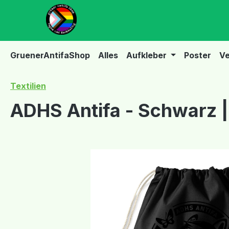
m Hauptinhalt springen
Zur Suche springen
Zur Hauptnavigation springen
GruenerAntifaShop
Alles
Aufkleber
Poster
Ve
Textilien
ADHS Antifa - Schwarz |
Bildergalerie überspringen