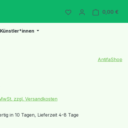
Du hast 0 Produkte auf 
0,00 €
Ware
Künstler*innen
AntifaShop
eis:
€
. MwSt. zzgl. Versandkosten
tig in 10 Tagen, Lieferzeit 4-8 Tage