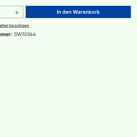
 Anzahl: Gib den gewünschten Wert ein 
In den Warenkorb
ttel hinzufügen
mmer:
SW10364