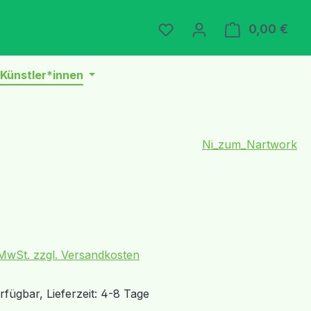
Du hast 0 Produkte auf 
0,00 €
Ware
Künstler*innen
Ni_zum_Nartwork
eis:
. MwSt. zzgl. Versandkosten
fügbar, Lieferzeit: 4-8 Tage