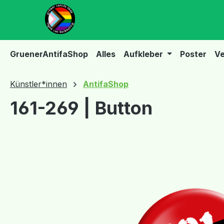
m Hauptinhalt springen
Zur Suche springen
Zur Hauptnavigation springen
GruenerAntifaShop
Alles
Aufkleber
Poster
Ve
Künstler*innen
AntifaShop
161-269 | Button
Bildergalerie überspringen