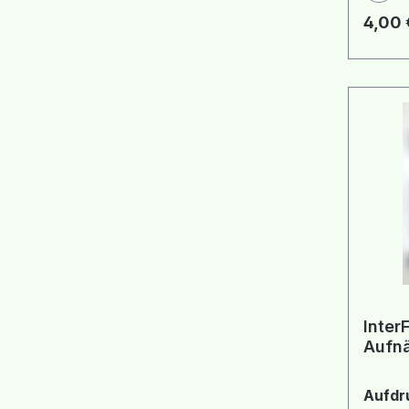
Regulä
4,00 
Inter
Aufn
Aufdr