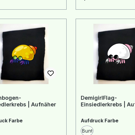
nbogen-
DemigirlFlag-
edlerkrebs | Aufnäher
Einsiedlerkrebs | A
auswählen
auswä
uck Farbe
Aufdruck Farbe
Bunt
ß