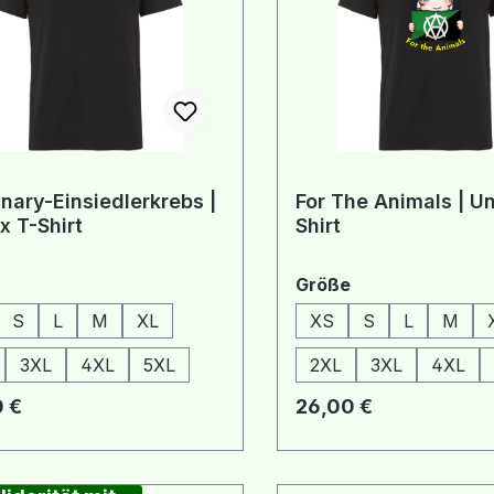
nary-Einsiedlerkrebs |
For The Animals | Un
x T-Shirt
Shirt
auswählen
auswählen
Größe
S
L
M
XL
XS
S
L
M
3XL
4XL
5XL
2XL
3XL
4XL
rer Preis:
Regulärer Preis:
 €
26,00 €