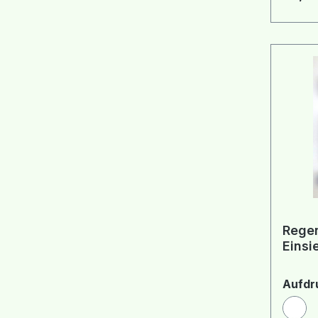
Rege
Einsi
Aufdr
Wei