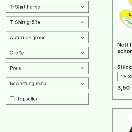
T-Shirt Farbe
T-Shirt größe
Aufdruck größe
Nett 
schon
Größe
Aufkl
Stück
Preis
25 S
Bewertung mind.
Regulä
3,50 
Topseller