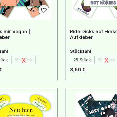
 mir Vegan |
Ride Dicks not Horse
eber
Aufkleber
auswählen
auswählen
zahl
Stückzahl
x
x
tück
50 Stück
25 Stück
50 Stück
(Diese Option ist zurzeit nicht verfügbar.)
(Diese
rer Preis:
Regulärer Preis:
€
3,50 €