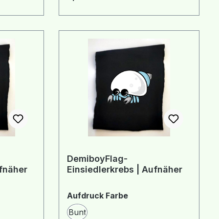
DemiboyFlag-
ufnäher
Einsiedlerkrebs | Aufnäher
hlen
auswählen
Aufdruck Farbe
Bunt