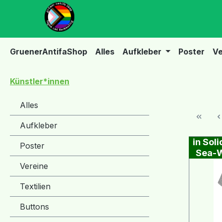
m Hauptinhalt springen
Zur Suche springen
Zur Hauptnavigation springen
GruenerAntifaShop
Alles
Aufkleber
Poster
Ve
Künstler*innen
Alles
Aufkleber
in Soli
Poster
Sea-W
Vereine
Textilien
Buttons