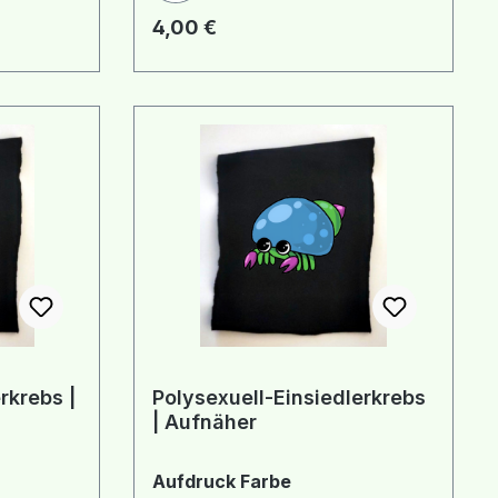
Regulärer Preis:
4,00 €
rkrebs |
Polysexuell-Einsiedlerkrebs
| Aufnäher
hlen
auswählen
Aufdruck Farbe