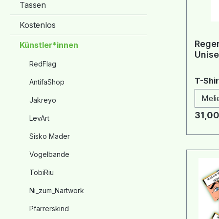
Tassen
Kostenlos
Regen
Künstler*innen
Unise
RedFlag
T-Shir
AntifaShop
Jakreyo
Regulä
31,00
LevArt
Sisko Mader
Vogelbande
TobiRiu
Ni_zum_Nartwork
Pfarrerskind