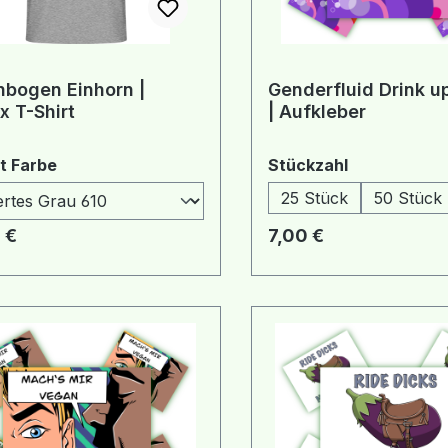
bogen Einhorn |
Genderfluid Drink u
x T-Shirt
| Aufkleber
auswählen
auswählen
t Farbe
Stückzahl
25 Stück
50 Stück
rer Preis:
Regulärer Preis:
 €
7,00 €