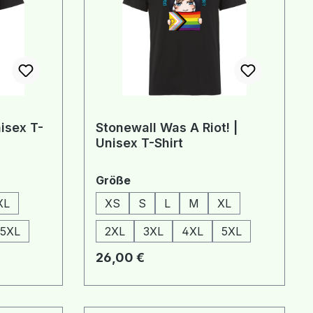
isex T-
Stonewall Was A Riot! |
Unisex T-Shirt
auswählen
Größe
XL
XS
S
L
M
XL
5XL
2XL
3XL
4XL
5XL
Regulärer Preis:
26,00 €