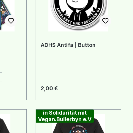
ADHS Antifa | Button
 Option ist zurzeit nicht verfügbar.)
Regulärer Preis:
2,00 €
in Solidarität mit
Vegan.Bullerbyn e.V