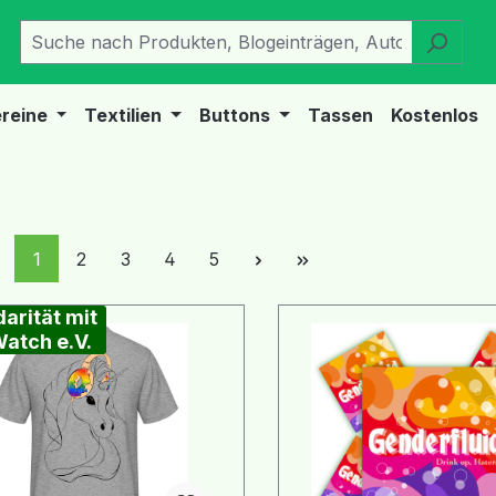
reine
Textilien
Buttons
Tassen
Kostenlos
Seite
Seite
Seite
Seite
Seite
1
2
3
4
5
darität mit
atch e.V.