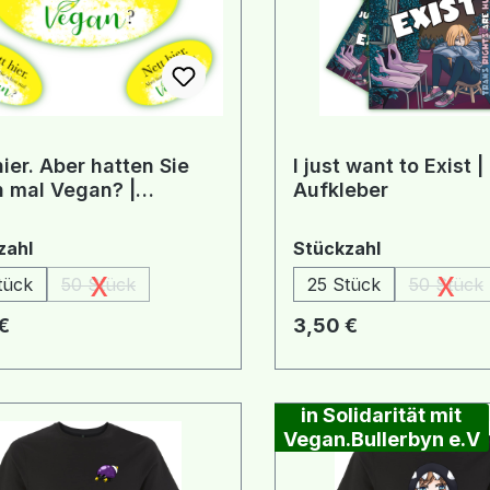
hier. Aber hatten Sie
I just want to Exist |
 mal Vegan? |
Aufkleber
eber
auswählen
auswählen
zahl
Stückzahl
x
x
tück
50 Stück
25 Stück
50 Stück
(Diese Option ist zurzeit nicht verfügbar.)
(Diese
rer Preis:
Regulärer Preis:
€
3,50 €
in Solidarität mit
Vegan.Bullerbyn e.V