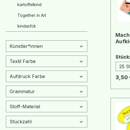
kartoffelkind
Together in Art
kindasfck
Machs
Aufkl
Künstler*innen
Stück
Textil Farbe
25 S
Aufdruck Farbe
Regulä
3,50 
Grammatur
Stoff-Material
Stückzahl