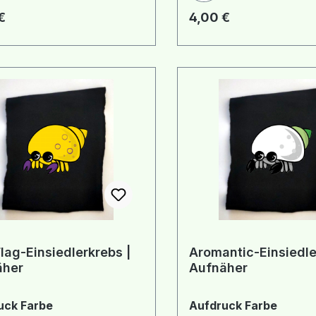
rer Preis:
Regulärer Preis:
€
4,00 €
Flag-Einsiedlerkrebs |
Aromantic-Einsiedle
äher
Aufnäher
auswählen
auswä
uck Farbe
Aufdruck Farbe