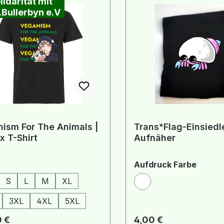
lidarität mit
Bullerbyn e.V
ism For The Animals |
Trans*Flag-Einsiedl
x T-Shirt
Aufnäher
auswählen
auswä
Aufdruck Farbe
S
L
M
XL
Weiß
3XL
4XL
5XL
rer Preis:
Regulärer Preis:
 €
4,00 €