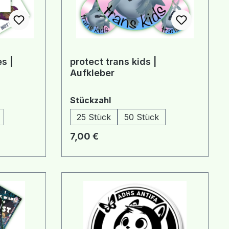
s |
protect trans kids |
Aufkleber
auswählen
Stückzahl
25 Stück
50 Stück
 Option ist zurzeit nicht verfügbar.)
Regulärer Preis:
7,00 €