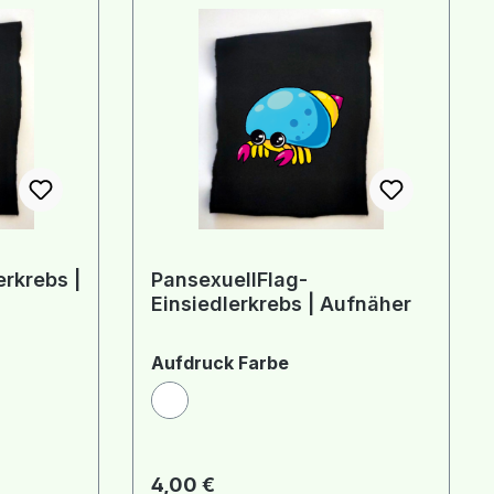
erkrebs |
PansexuellFlag-
Einsiedlerkrebs | Aufnäher
hlen
auswählen
Aufdruck Farbe
Weiß
Regulärer Preis:
4,00 €