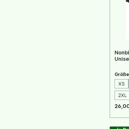
Nonbi
Unise
Größe
XS
2XL
Regulä
26,00