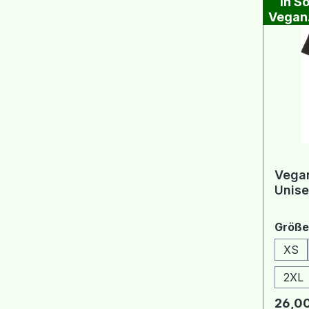
in So
Vegan.
Vegan
Unise
Größe
XS
2XL
Regulä
26,00