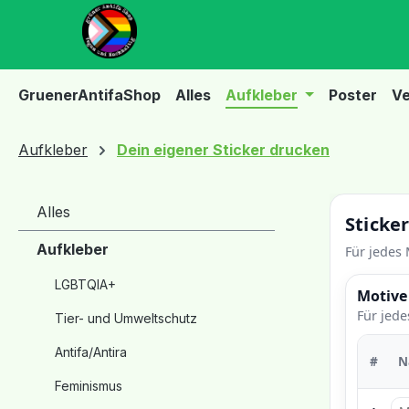
m Hauptinhalt springen
Zur Suche springen
Zur Hauptnavigation springen
GruenerAntifaShop
Alles
Aufkleber
Poster
Ve
Aufkleber
Dein eigener Sticker drucken
Alles
Aufkleber
LGBTQIA+
Tier- und Umweltschutz
Antifa/Antira
Feminismus