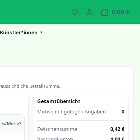
Du hast 0 Produkte auf 
0,00 €
Ware
Künstler*innen