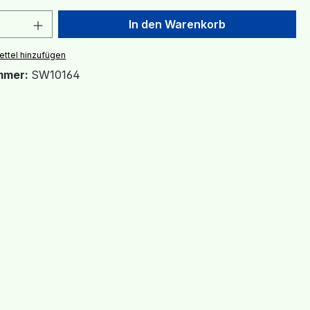
 Anzahl: Gib den gewünschten Wert ein 
In den Warenkorb
ttel hinzufügen
mmer:
SW10164