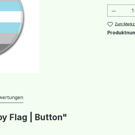
Produkt
Zum Merkze
Produktnu
wertungen
y Flag | Button"