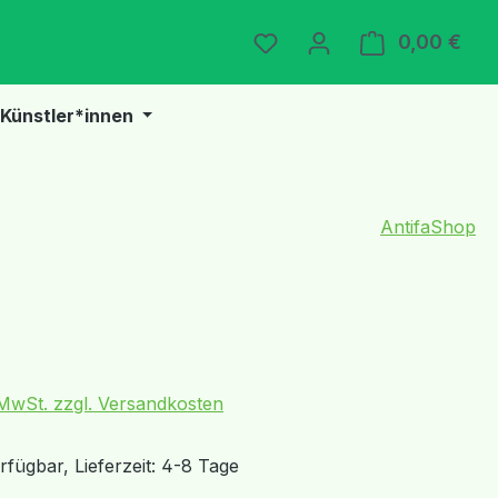
Du hast 0 Produkte auf 
0,00 €
Ware
Künstler*innen
AntifaShop
eis:
. MwSt. zzgl. Versandkosten
fügbar, Lieferzeit: 4-8 Tage