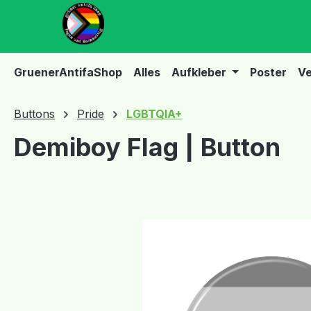
m Hauptinhalt springen
Zur Suche springen
Zur Hauptnavigation springen
GruenerAntifaShop
Alles
Aufkleber
Poster
Ve
Buttons
Pride
LGBTQIA+
Demiboy Flag | Button
Bildergalerie überspringen